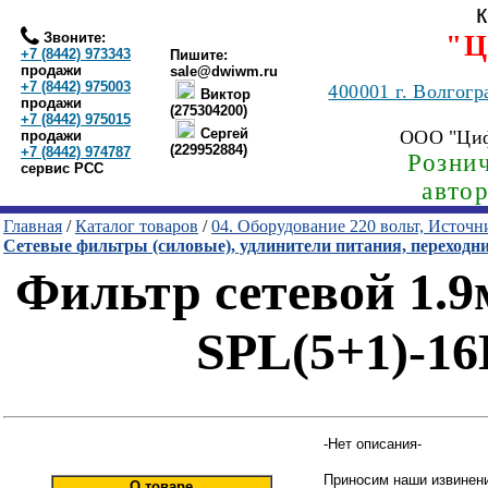
Звоните:
"Ц
+7 (8442) 973343
Пишите:
продажи
sale@dwiwm.ru
+7 (8442) 975003
400001
г. Волгогр
Виктор
продажи
(275304200)
+7 (8442) 975015
Сергей
ООО "Ци
продажи
(229952884)
+7 (8442) 974787
Рознич
сервис РСС
авто
Главная
/
Каталог товаров
/
04. Оборудование 220 вольт, Источ
Сетевые фильтры (силовые), удлинители питания, переходн
Фильтр сетевой 1.9
SPL(5+1)-16
-Нет описания-
Приносим наши извинени
О товаре