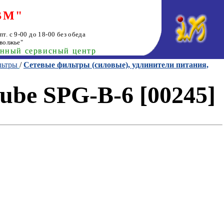
ВМ"
т. с 9-00 до 18-00 без обеда
волжье"
анный сервисный центр
льтры
/
Сетевые фильтры (силовые), удлинители питания,
ube SPG-B-6 [00245]