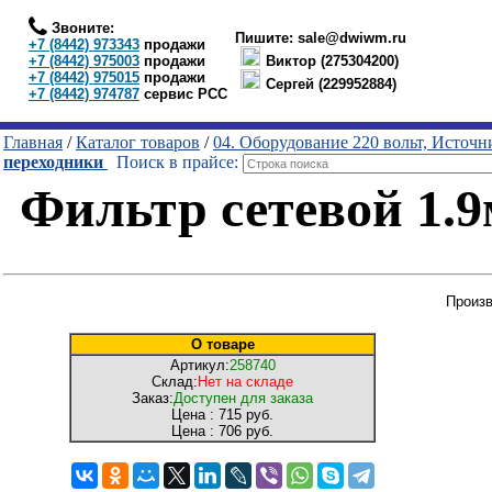
Звоните:
Пишите:
sale@dwiwm.ru
+7 (8442) 973343
продажи
+7 (8442) 975003
продажи
Виктор (275304200)
+7 (8442) 975015
продажи
Сергей (229952884)
+7 (8442) 974787
сервис РСС
Главная
/
Каталог товаров
/
04. Оборудование 220 вольт, Источ
переходники
Поиск в прайсе:
Фильтр сетевой 1.9
Произв
О товаре
Артикул:
258740
Склад:
Нет на складе
Заказ:
Доступен для заказа
Цена :
715 руб.
Цена :
706 руб.