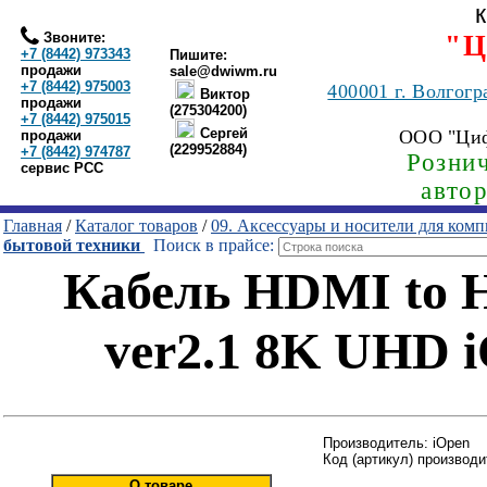
Звоните:
"Ц
+7 (8442) 973343
Пишите:
продажи
sale@dwiwm.ru
+7 (8442) 975003
400001
г. Волгогр
Виктор
продажи
(275304200)
+7 (8442) 975015
Сергей
ООО "Ци
продажи
(229952884)
+7 (8442) 974787
Рознич
сервис РСС
авто
Главная
/
Каталог товаров
/
09. Аксессуары и носители для ком
бытовой техники
Поиск в прайсе:
Кабель HDMI to 
ver2.1 8K UHD 
Производитель: iOpen
Код (артикул) производ
О товаре