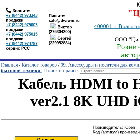
Звоните:
"Ц
+7 (8442) 973343
Пишите:
продажи
sale@dwiwm.ru
+7 (8442) 975003
400001
г. Волгогр
Виктор
продажи
(275304200)
+7 (8442) 975015
Сергей
ООО "Ци
продажи
(229952884)
+7 (8442) 974787
Рознич
сервис РСС
авто
Главная
/
Каталог товаров
/
09. Аксессуары и носители для ком
бытовой техники
Поиск в прайсе:
Кабель HDMI to 
ver2.1 8K UHD 
Производитель: iOpen
Код (артикул) производ
О товаре