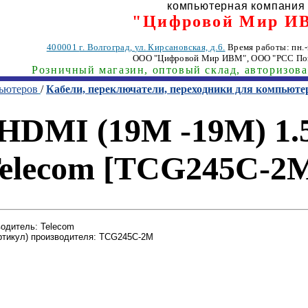
компьютерная компания
"Цифровой Мир И
400001
г. Волгоград
,
ул. Кирсановская, д.6.
Время работы: пн.-п
ООО "Цифровой Мир ИВМ"
, ООО "РСС По
Розничный магазин, оптовый склад, авторизов
пьютеров
/
Кабели, переключатели, переходники для компьюте
HDMI (19M -19M) 1.
elecom [TCG245C-2
одитель: Telecom
ртикул) производителя: TCG245C-2M