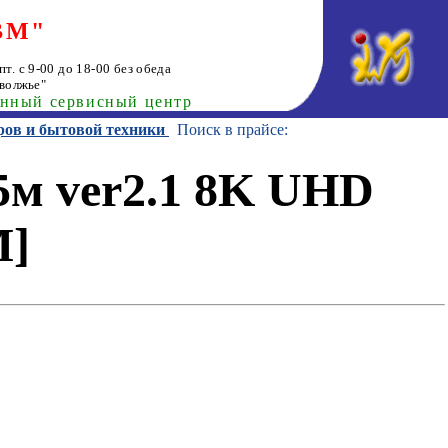
ВМ"
т. с 9-00 до 18-00 без обеда
волжье"
анный сервисный центр
ров и бытовой техники
Поиск в прайсе:
5м ver2.1 8K UHD
M]