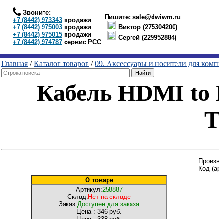
Звоните:
Пишите:
sale@dwiwm.ru
+7 (8442) 973343
продажи
+7 (8442) 975003
продажи
Виктор (275304200)
+7 (8442) 975015
продажи
Сергей (229952884)
+7 (8442) 974787
сервис РСС
Главная
/
Каталог товаров
/
09. Аксессуары и носители для ком
Кабель HDMI to 
T
Произв
Код (а
О товаре
Артикул:
258887
Склад:
Нет на складе
Заказ:
Доступен для заказа
Цена :
346 руб.
Цена :
338 руб.