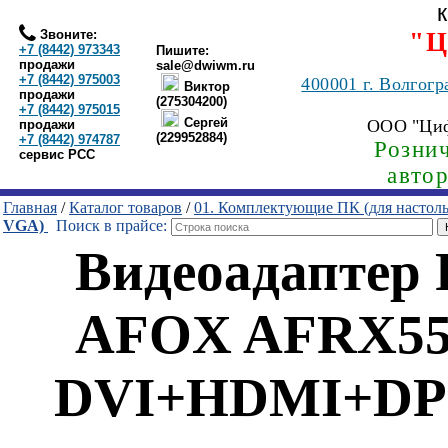
Звоните:
"Ц
+7 (8442) 973343
Пишите:
продажи
sale@dwiwm.ru
+7 (8442) 975003
400001
г. Волгогр
Виктор
продажи
(275304200)
+7 (8442) 975015
Сергей
ООО "Ци
продажи
(229952884)
+7 (8442) 974787
Рознич
сервис РСС
авто
Главная
/
Каталог товаров
/
01. Комплектующие ПК (для настол
VGA)
Поиск в прайсе:
Видеоадаптер
AFOX AFRX550
DVI+HDMI+DP 