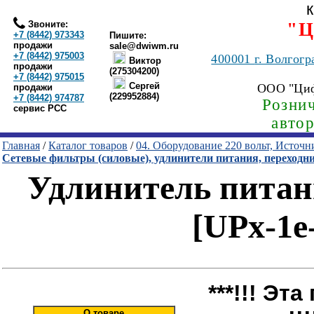
Звоните:
"Ц
+7 (8442) 973343
Пишите:
продажи
sale@dwiwm.ru
+7 (8442) 975003
400001
г. Волгогр
Виктор
продажи
(275304200)
+7 (8442) 975015
Сергей
ООО "Ци
продажи
(229952884)
+7 (8442) 974787
Рознич
сервис РСС
авто
Главная
/
Каталог товаров
/
04. Оборудование 220 вольт, Источ
Сетевые фильтры (силовые), удлинители питания, переходн
Удлинитель питани
[UPx-1e
***!!! Эт
О товаре