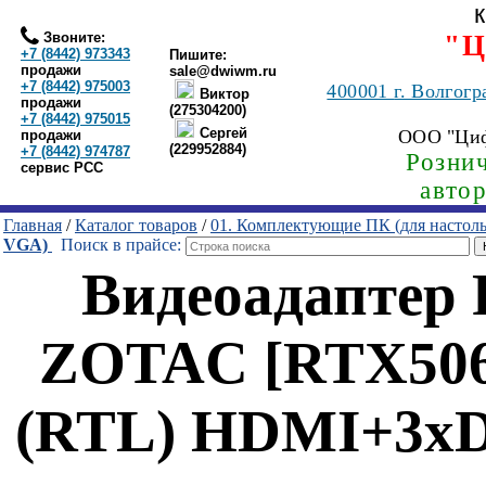
Звоните:
"Ц
+7 (8442) 973343
Пишите:
продажи
sale@dwiwm.ru
+7 (8442) 975003
400001
г. Волгогр
Виктор
продажи
(275304200)
+7 (8442) 975015
Сергей
ООО "Ци
продажи
(229952884)
+7 (8442) 974787
Рознич
сервис РСС
авто
Главная
/
Каталог товаров
/
01. Комплектующие ПК (для настол
VGA)
Поиск в прайсе:
Видеоадаптер
ZOTAC [RTX5060
(RTL) HDMI+3xD