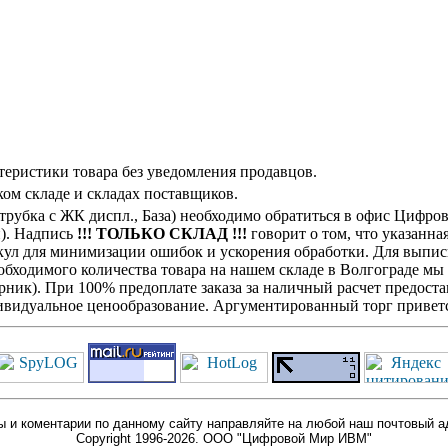
теристики товара без уведомления продавцов.
ом складе и складах поставщиков.
(трубка с ЖК диспл., База) необходимо обратиться в офис Цифр
н). Надпись
!!! ТОЛЬКО СКЛАД !!!
говорит о том, что указанна
кул для минимизации ошибок и ускорения обработки. Для выписк
обходимого количества товара на нашем складе в Волгограде мы
ик). При 100% предоплате заказа за наличный расчет предостав
видуальное ценообразование. Аргументированный торг приветс
 и коментарии по данному сайту направляйте на любой наш почтовый а
Copyright 1996-2026. ООО "Цифровой Мир ИВМ"