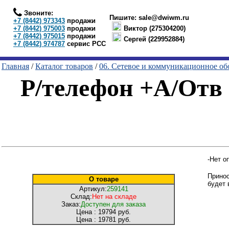
Звоните:
Пишите:
sale@dwiwm.ru
+7 (8442) 973343
продажи
+7 (8442) 975003
продажи
Виктор (275304200)
+7 (8442) 975015
продажи
Сергей (229952884)
+7 (8442) 974787
сервис РСС
Главная
/
Каталог товаров
/
06. Сетевое и коммуникационное об
Р/телефон +А/Отв 
-Нет о
Принос
О товаре
будет 
Артикул:
259141
Склад:
Нет на складе
Заказ:
Доступен для заказа
Цена :
19794 руб.
Цена :
19781 руб.