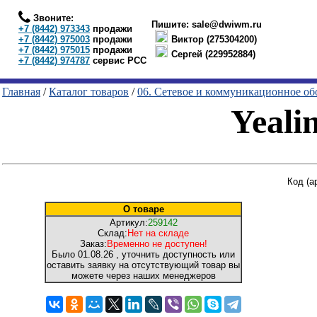
Звоните:
Пишите:
sale@dwiwm.ru
+7 (8442) 973343
продажи
+7 (8442) 975003
продажи
Виктор (275304200)
+7 (8442) 975015
продажи
Сергей (229952884)
+7 (8442) 974787
сервис РСС
Главная
/
Каталог товаров
/
06. Сетевое и коммуникационное об
Yeali
Код (а
О товаре
Артикул:
259142
Склад:
Нет на складе
Заказ:
Временно не доступен!
Было
01.08.26
, уточнить доступность или
оставить заявку на отсутствующий товар вы
можете через наших менеджеров