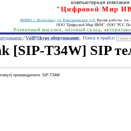
компьютерная компания
"Цифровой Мир И
400001
г. Волгоград
,
ул. Кирсановская, д.6.
Время работы: пн.-п
ООО "Цифровой Мир ИВМ"
, ООО "РСС По
Розничный магазин, оптовый склад, авторизов
орудование
/
VoIP/Skype оборудование
Поиск в прайсе:
nk [SIP-T34W] SIP т
ртикул) производителя: SIP-T34W