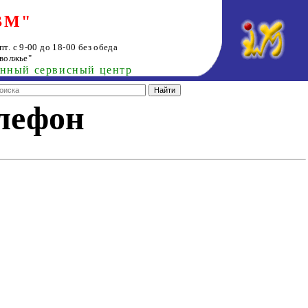
ВМ"
т. с 9-00 до 18-00 без обеда
волжье"
анный сервисный центр
елефон