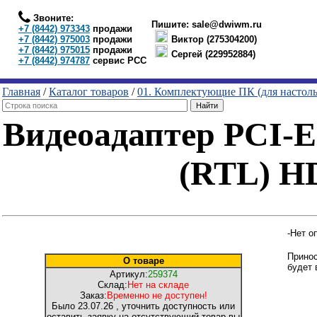
Звоните:
Пишите:
sale@dwiwm.ru
+7 (8442) 973343
продажи
+7 (8442) 975003
продажи
Виктор (275304200)
+7 (8442) 975015
продажи
Сергей (229952884)
+7 (8442) 974787
сервис РСС
Главная
/
Каталог товаров
/
01. Комплектующие ПК (для настол
Видеоадаптер PCI
(RTL) H
-Нет о
Принос
О товаре
будет 
Артикул:
259374
Склад:
Нет на складе
Заказ:
Временно не доступен!
Было
23.07.26
, уточнить доступность или
оставить заявку на отсутствующий товар вы