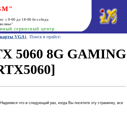
ВМ"
т. с 9-00 до 18-00 без обеда
волжье"
анный сервисный центр
еокарты VGA)
Поиск в прайсе:
TX 5060 8G GAMING
RTX5060]
Надеемся что в следующий раз, когда Вы посетите эту страничку, все