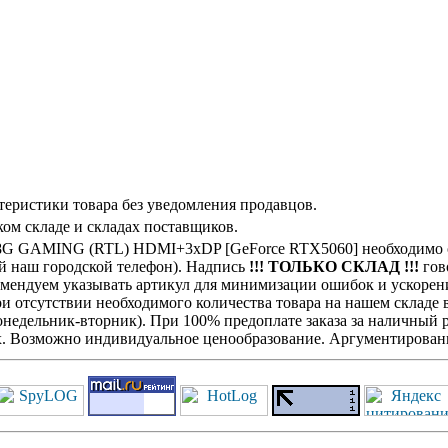
теристики товара без уведомления продавцов.
ом складе и складах поставщиков.
8G GAMING (RTL) HDMI+3xDP [GeForce RTX5060] необходимо о
ой наш городской телефон). Надпись
!!! ТОЛЬКО СКЛАД !!!
гово
комендуем указывать артикул для минимизации ошибок и ускорен
При отсутствии необходимого количества товара на нашем складе
недельник-вторник). При 100% предоплате заказа за наличный ра
х. Возможно индивидуальное ценообразование. Аргументированн