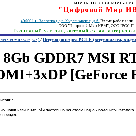
компьютерная компания
"Цифровой Мир И
400001
г. Волгоград
,
ул. Кирсановская, д.6.
Время работы: пн.-п
ООО "Цифровой Мир ИВМ"
, ООО "РСС По
Розничный магазин, оптовый склад, авторизов
ьных компьютеров)
/
Видеоадаптеры PCI-E (видеоплаты, вид
-E 8Gb GDDR7 MSI R
DMI+3xDP [GeForce 
писания-
им наши извинения. Мы постоянно работаем над обновлением каталога. 
в порядке.