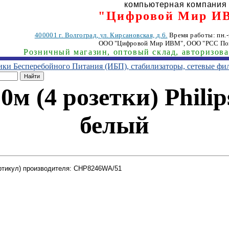
компьютерная компания
"Цифровой Мир И
400001
г. Волгоград
,
ул. Кирсановская, д.6.
Время работы: пн.-п
ООО "Цифровой Мир ИВМ"
, ООО "РСС По
Розничный магазин, оптовый склад, авторизов
ники Бесперебойного Питания (ИБП), стабилизаторы, сетевые фи
0м (4 розетки) Phil
белый
ртикул) производителя: CHP8246WA/51