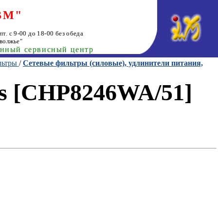
ВМ"
т. с 9-00 до 18-00 без обеда
волжье"
анный сервисный центр
льтры
/
Сетевые фильтры (силовые), удлинители питания,
ips [CHP8246WA/51]