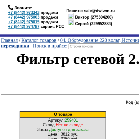
Звоните:
Пишите:
sale@dwiwm.ru
+7 (8442) 973343
продажи
+7 (8442) 975003
продажи
Виктор (275304200)
+7 (8442) 975015
продажи
Сергей (229952884)
+7 (8442) 974787
сервис РСС
Главная
/
Каталог товаров
/
04. Оборудование 220 вольт, Источ
переходники
Поиск в прайсе:
Фильтр сетевой 2.
Код (а
О товаре
Артикул:
259401
Склад:
Нет на складе
Заказ:
Доступен для заказа
Цена :
3812 руб.
Цена :
3750 руб.