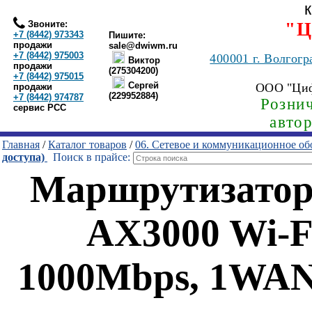
Звоните:
"Ц
+7 (8442) 973343
Пишите:
продажи
sale@dwiwm.ru
+7 (8442) 975003
400001
г. Волгогр
Виктор
продажи
(275304200)
+7 (8442) 975015
Сергей
ООО "Ци
продажи
(229952884)
+7 (8442) 974787
Рознич
сервис РСС
авто
Главная
/
Каталог товаров
/
06. Сетевое и коммуникационное об
доступа)
Поиск в прайсе:
Маршрутизатор
AX3000 Wi-F
1000Mbps, 1WAN, 