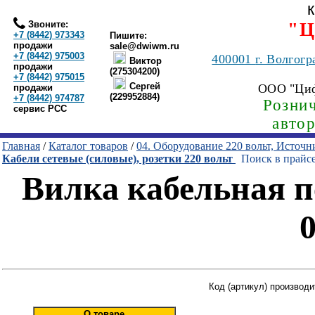
Звоните:
"Ц
+7 (8442) 973343
Пишите:
продажи
sale@dwiwm.ru
+7 (8442) 975003
400001
г. Волгогр
Виктор
продажи
(275304200)
+7 (8442) 975015
Сергей
ООО "Ци
продажи
(229952884)
+7 (8442) 974787
Рознич
сервис РСС
авто
Главная
/
Каталог товаров
/
04. Оборудование 220 вольт, Источ
Кабели сетевые (силовые), розетки 220 вольт
Поиск в прайс
Вилка кабельная п
0
Код (артикул) производ
О товаре