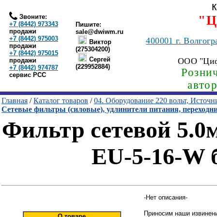
Звоните:
"Ц
+7 (8442) 973343
Пишите:
продажи
sale@dwiwm.ru
+7 (8442) 975003
400001
г. Волгогр
Виктор
продажи
(275304200)
+7 (8442) 975015
Сергей
ООО "Ци
продажи
(229952884)
+7 (8442) 974787
Рознич
сервис РСС
авто
Главная
/
Каталог товаров
/
04. Оборудование 220 вольт, Источ
Сетевые фильтры (силовые), удлинители питания, переходн
Фильтр сетевой 5.0м
EU-5-16-W 
-Нет описания-
Приносим наши извинени
О товаре