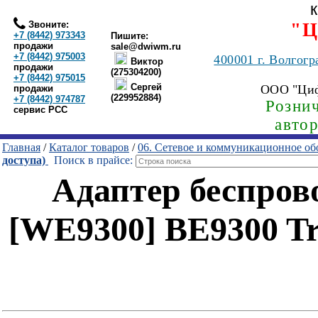
Звоните:
"Ц
+7 (8442) 973343
Пишите:
продажи
sale@dwiwm.ru
+7 (8442) 975003
400001
г. Волгогр
Виктор
продажи
(275304200)
+7 (8442) 975015
Сергей
ООО "Ци
продажи
(229952884)
+7 (8442) 974787
Рознич
сервис РСС
авто
Главная
/
Каталог товаров
/
06. Сетевое и коммуникационное об
доступа)
Поиск в прайсе:
Адаптер беспро
[WE9300] BE9300 Tri