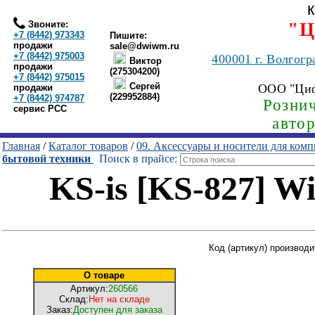
Звоните:
"Ц
+7 (8442) 973343
Пишите:
продажи
sale@dwiwm.ru
+7 (8442) 975003
400001
г. Волгогр
Виктор
продажи
(275304200)
+7 (8442) 975015
Сергей
ООО "Ци
продажи
(229952884)
+7 (8442) 974787
Рознич
сервис РСС
авто
Главная
/
Каталог товаров
/
09. Аксессуары и носители для ком
бытовой техники
Поиск в прайсе:
KS-is [KS-827] W
Код (артикул) производи
О товаре
Артикул:
260566
Склад:
Нет на складе
Заказ:
Доступен для заказа