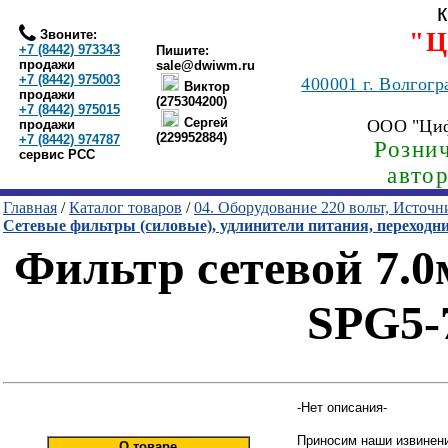
Звоните:
"Ц
+7 (8442) 973343
Пишите:
продажи
sale@dwiwm.ru
+7 (8442) 975003
400001
г. Волгогр
Виктор
продажи
(275304200)
+7 (8442) 975015
Сергей
ООО "Ци
продажи
(229952884)
+7 (8442) 974787
Рознич
сервис РСС
авто
Главная
/
Каталог товаров
/
04. Оборудование 220 вольт, Источ
Сетевые фильтры (силовые), удлинители питания, переходн
Фильтр сетевой 7.0
SPG5-
-Нет описания-
Приносим наши извинени
О товаре