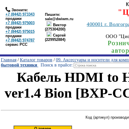
Звоните:
"Ц
+7 (8442) 973343
Пишите:
продажи
sale@dwiwm.ru
+7 (8442) 975003
400001
г. Волгогр
Виктор
продажи
(275304200)
+7 (8442) 975015
Сергей
ООО "Ци
продажи
(229952884)
+7 (8442) 974787
Рознич
сервис РСС
авто
Главная
/
Каталог товаров
/
09. Аксессуары и носители для ком
бытовой техники
Поиск в прайсе:
Кабель HDMI to 
ver1.4 Bion [BXP-
Код (артикул) производ
О товаре