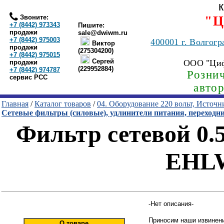
Звоните:
"Ц
+7 (8442) 973343
Пишите:
продажи
sale@dwiwm.ru
+7 (8442) 975003
400001
г. Волгогр
Виктор
продажи
(275304200)
+7 (8442) 975015
Сергей
ООО "Ци
продажи
(229952884)
+7 (8442) 974787
Рознич
сервис РСС
авто
Главная
/
Каталог товаров
/
04. Оборудование 220 вольт, Источ
Сетевые фильтры (силовые), удлинители питания, переходн
Фильтр сетевой 0.5
EHLW
-Нет описания-
Приносим наши извинени
О товаре