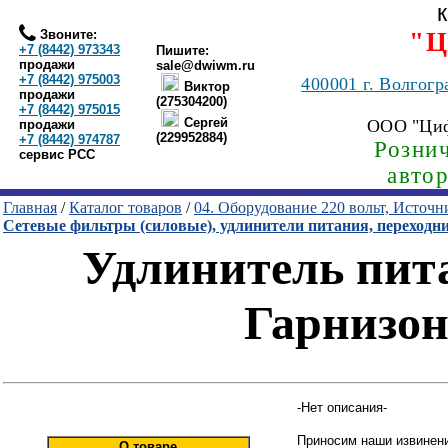
Звоните:
"Ц
+7 (8442) 973343
Пишите:
продажи
sale@dwiwm.ru
+7 (8442) 975003
400001
г. Волгогр
Виктор
продажи
(275304200)
+7 (8442) 975015
Сергей
ООО "Ци
продажи
(229952884)
+7 (8442) 974787
Рознич
сервис РСС
авто
Главная
/
Каталог товаров
/
04. Оборудование 220 вольт, Источ
Сетевые фильтры (силовые), удлинители питания, переходн
Удлинитель пита
Гарнизо
-Нет описания-
Приносим наши извинени
О товаре