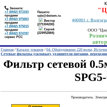
Звоните:
"Ц
+7 (8442) 973343
Пишите:
продажи
sale@dwiwm.ru
+7 (8442) 975003
400001
г. Волгогр
Виктор
продажи
(275304200)
+7 (8442) 975015
Сергей
ООО "Ци
продажи
(229952884)
+7 (8442) 974787
Рознич
сервис РСС
авто
Главная
/
Каталог товаров
/
04. Оборудование 220 вольт, Источ
Сетевые фильтры (силовые), удлинители питания, переходн
Фильтр сетевой 0.5
SPG5-
Производитель: Электр
О товаре