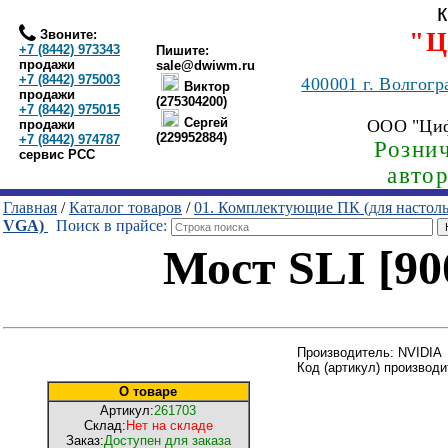
Звоните:
"Ц
+7 (8442) 973343
Пишите:
продажи
sale@dwiwm.ru
+7 (8442) 975003
400001
г. Волгогр
Виктор
продажи
(275304200)
+7 (8442) 975015
Сергей
ООО "Ци
продажи
(229952884)
+7 (8442) 974787
Рознич
сервис РСС
авто
Главная
/
Каталог товаров
/
01. Комплектующие ПК (для настол
VGA)
Поиск в прайсе:
Мост SLI [90
Производитель: NVIDIA
Код (артикул) производи
О товаре
Артикул:
261703
Склад:
Нет на складе
Заказ:
Доступен для заказа