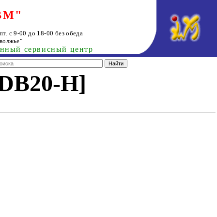
ВМ"
т. с 9-00 до 18-00 без обеда
волжье"
анный сервисный центр
[DB20-H]