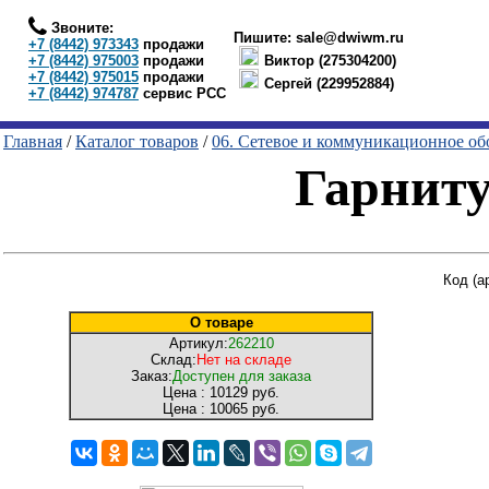
Звоните:
Пишите:
sale@dwiwm.ru
+7 (8442) 973343
продажи
+7 (8442) 975003
продажи
Виктор (275304200)
+7 (8442) 975015
продажи
Сергей (229952884)
+7 (8442) 974787
сервис РСС
Главная
/
Каталог товаров
/
06. Сетевое и коммуникационное об
Гарниту
Код (а
О товаре
Артикул:
262210
Склад:
Нет на складе
Заказ:
Доступен для заказа
Цена :
10129 руб.
Цена :
10065 руб.