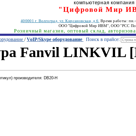
компьютерная компания
"Цифровой Мир И
400001
г. Волгоград
,
ул. Кирсановская, д.6.
Время работы: пн.-п
ООО "Цифровой Мир ИВМ"
, ООО "РСС По
Розничный магазин, оптовый склад, авторизов
орудование
/
VoIP/Skype оборудование
Поиск в прайсе:
ра Fanvil LINKVIL 
ртикул) производителя: DB20-H