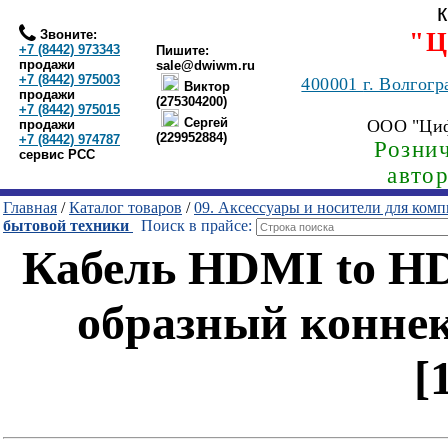
Звоните:
"Ц
+7 (8442) 973343
Пишите:
продажи
sale@dwiwm.ru
+7 (8442) 975003
400001
г. Волгогр
Виктор
продажи
(275304200)
+7 (8442) 975015
Сергей
ООО "Ци
продажи
(229952884)
+7 (8442) 974787
Рознич
сервис РСС
авто
Главная
/
Каталог товаров
/
09. Аксессуары и носители для ком
бытовой техники
Поиск в прайсе:
Кабель HDMI to HD
образный конн
[