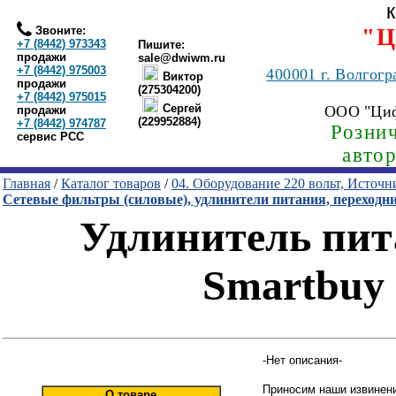
Звоните:
"Ц
+7 (8442) 973343
Пишите:
продажи
sale@dwiwm.ru
+7 (8442) 975003
400001
г. Волгогр
Виктор
продажи
(275304200)
+7 (8442) 975015
Сергей
ООО "Ци
продажи
(229952884)
+7 (8442) 974787
Рознич
сервис РСС
авто
Главная
/
Каталог товаров
/
04. Оборудование 220 вольт, Источ
Сетевые фильтры (силовые), удлинители питания, переходн
Удлинитель пита
Smartbuy 
-Нет описания-
Приносим наши извинени
О товаре