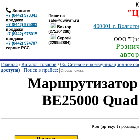
Звоните:
"Ц
+7 (8442) 973343
Пишите:
продажи
sale@dwiwm.ru
+7 (8442) 975003
400001
г. Волгогр
Виктор
продажи
(275304200)
+7 (8442) 975015
Сергей
ООО "Ци
продажи
(229952884)
+7 (8442) 974787
Рознич
сервис РСС
авто
Главная
/
Каталог товаров
/
06. Сетевое и коммуникационное об
доступа)
Поиск в прайсе:
Маршрутизатор 
BE25000 Quad
Код (артикул) производ
О товаре