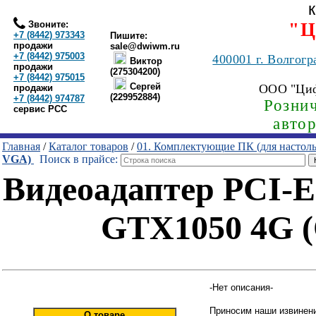
Звоните:
"Ц
+7 (8442) 973343
Пишите:
продажи
sale@dwiwm.ru
+7 (8442) 975003
400001
г. Волгогр
Виктор
продажи
(275304200)
+7 (8442) 975015
Сергей
ООО "Ци
продажи
(229952884)
+7 (8442) 974787
Рознич
сервис РСС
авто
Главная
/
Каталог товаров
/
01. Комплектующие ПК (для настол
VGA)
Поиск в прайсе:
Видеоадаптер PCI-
GTX1050 4G
-Нет описания-
Приносим наши извинени
О товаре