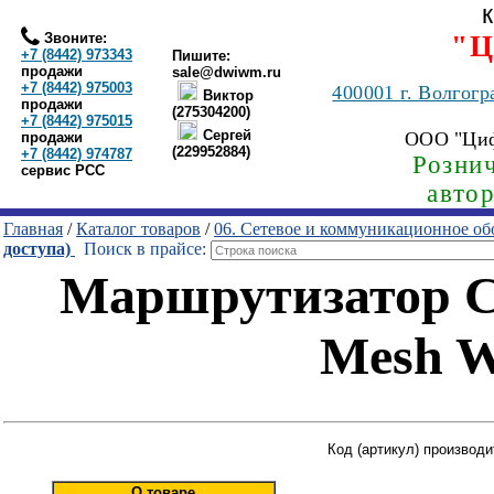
Звоните:
"Ц
+7 (8442) 973343
Пишите:
продажи
sale@dwiwm.ru
+7 (8442) 975003
400001
г. Волгогр
Виктор
продажи
(275304200)
+7 (8442) 975015
Сергей
ООО "Ци
продажи
(229952884)
+7 (8442) 974787
Рознич
сервис РСС
авто
Главная
/
Каталог товаров
/
06. Сетевое и коммуникационное об
доступа)
Поиск в прайсе:
Маршрутизатор C
Mesh W
Код (артикул) производи
О товаре