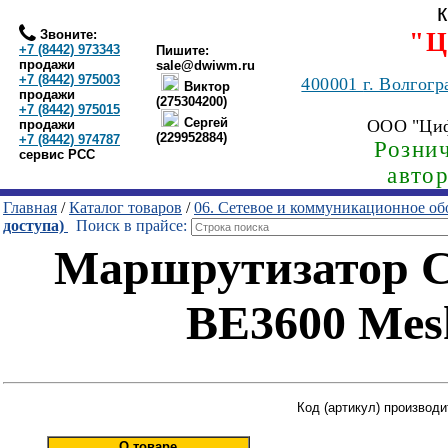
Звоните:
"Ц
+7 (8442) 973343
Пишите:
продажи
sale@dwiwm.ru
+7 (8442) 975003
400001
г. Волгогр
Виктор
продажи
(275304200)
+7 (8442) 975015
Сергей
ООО "Ци
продажи
(229952884)
+7 (8442) 974787
Рознич
сервис РСС
авто
Главная
/
Каталог товаров
/
06. Сетевое и коммуникационное об
доступа)
Поиск в прайсе:
Маршрутизатор C
BE3600 Mesh
Код (артикул) производи
О товаре