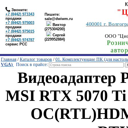
Звоните:
"Ц
+7 (8442) 973343
Пишите:
продажи
sale@dwiwm.ru
+7 (8442) 975003
400001
г. Волгогр
Виктор
продажи
(275304200)
+7 (8442) 975015
Сергей
ООО "Ци
продажи
(229952884)
+7 (8442) 974787
Рознич
сервис РСС
авто
Главная
/
Каталог товаров
/
01. Комплектующие ПК (для настол
VGA)
Поиск в прайсе:
Видеоадаптер 
MSI RTX 5070 T
OC(RTL)HDM