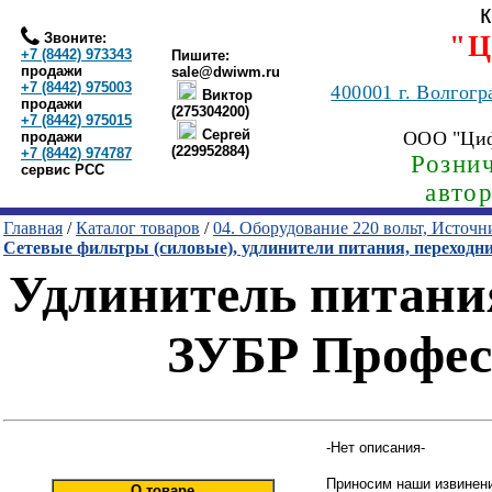
Звоните:
"Ц
+7 (8442) 973343
Пишите:
продажи
sale@dwiwm.ru
+7 (8442) 975003
400001
г. Волгогр
Виктор
продажи
(275304200)
+7 (8442) 975015
Сергей
ООО "Ци
продажи
(229952884)
+7 (8442) 974787
Рознич
сервис РСС
авто
Главная
/
Каталог товаров
/
04. Оборудование 220 вольт, Источ
Сетевые фильтры (силовые), удлинители питания, переходн
Удлинитель питания
ЗУБР Професс
-Нет описания-
Приносим наши извинени
О товаре