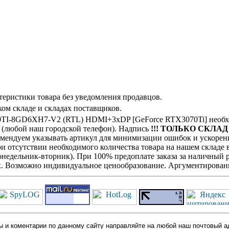
теристики товара без уведомления продавцов.
ом складе и складах поставщиков.
TI-8GD6XH7-V2 (RTL) HDMI+3xDP [GeForce RTX3070Ti] необхо
с (любой наш городской телефон). Надпись
!!! ТОЛЬКО СКЛАД !
комендуем указывать артикул для минимизации ошибок и ускорен
При отсутствии необходимого количества товара на нашем складе
недельник-вторник). При 100% предоплате заказа за наличный ра
х. Возможно индивидуальное ценообразование. Аргументированн
 и коментарии по данному сайту направляйте на любой наш почтовый а