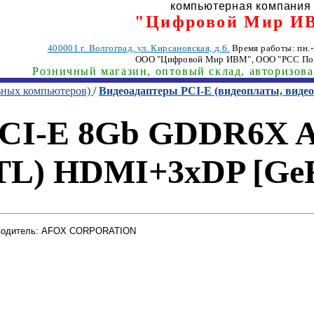
компьютерная компания
"Цифровой Мир И
400001
г. Волгоград
,
ул. Кирсановская, д.6.
Время работы: пн.-п
ООО "Цифровой Мир ИВМ"
, ООО "РСС По
Розничный магазин, оптовый склад, авторизов
ьных компьютеров)
/
Видеоадаптеры PCI-E (видеоплаты, вид
PCI-E 8Gb GDDR6X 
L) HDMI+3xDP [GeF
водитель: AFOX CORPORATION