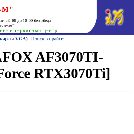
ВМ"
т. с 9-00 до 18-00 без обеда
волжье"
анный сервисный центр
еокарты VGA)
Поиск в прайсе:
AFOX AF3070TI-
orce RTX3070Ti]