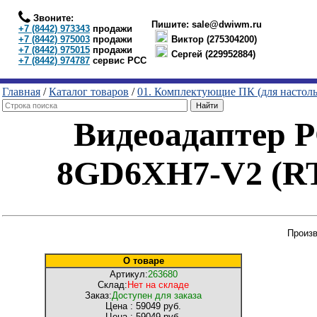
Звоните:
Пишите:
sale@dwiwm.ru
+7 (8442) 973343
продажи
+7 (8442) 975003
продажи
Виктор (275304200)
+7 (8442) 975015
продажи
Сергей (229952884)
+7 (8442) 974787
сервис РСС
Главная
/
Каталог товаров
/
01. Комплектующие ПК (для настол
Видеоадаптер 
8GD6XH7-V2 (RT
Произ
О товаре
Артикул:
263680
Склад:
Нет на складе
Заказ:
Доступен для заказа
Цена :
59049 руб.
Цена :
59049 руб.