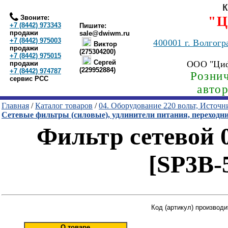
Звоните:
"Ц
+7 (8442) 973343
Пишите:
продажи
sale@dwiwm.ru
+7 (8442) 975003
400001
г. Волгогр
Виктор
продажи
(275304200)
+7 (8442) 975015
Сергей
ООО "Ци
продажи
(229952884)
+7 (8442) 974787
Рознич
сервис РСС
авто
Главная
/
Каталог товаров
/
04. Оборудование 220 вольт, Источ
Сетевые фильтры (силовые), удлинители питания, переходн
Фильтр сетевой 0.
[SP3B-
Код (артикул) производ
О товаре