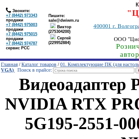
Звоните:
"Ц
+7 (8442) 973343
Пишите:
продажи
sale@dwiwm.ru
+7 (8442) 975003
400001
г. Волгогр
Виктор
продажи
(275304200)
+7 (8442) 975015
Сергей
ООО "Ци
продажи
(229952884)
+7 (8442) 974787
Рознич
сервис РСС
авто
Главная
/
Каталог товаров
/
01. Комплектующие ПК (для настол
VGA)
Поиск в прайсе:
Видеоадаптер 
NVIDIA RTX PRO 
5G195-2551-00