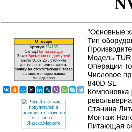
N
"Основные х
Тип оборудо
О товаре
Артикул:
264135
Производите
Склад:
Нет на складе
Модель TUR
Заказ:
Временно не доступен!
Было
30.07.26
, уточнить
Операции То
доступность или оставить
заявку на отсутствующий товар
Числовое пр
вы можете через наших
менеджеров
840D SL
Компоновка 
револьверна
Станина Лит
Монтаж Нап
Питающая се