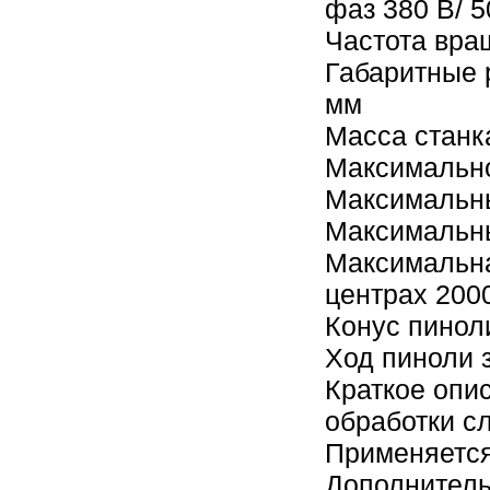
фаз 380 В/ 5
Частота вра
Габаритные 
мм
Масса станка
Максимально
Максимальны
Максимальны
Максимальна
центрах 2000
Конус пинол
Ход пиноли 
Краткое опи
обработки с
Применяется
Дополнитель