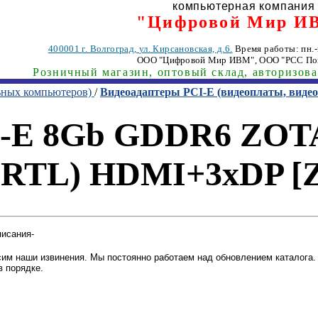
компьютерная компания
"Цифровой Мир И
400001
г. Волгоград
,
ул. Кирсановская, д.6.
Время работы: пн.-п
ООО "Цифровой Мир ИВМ"
, ООО "РСС По
Розничный магазин, оптовый склад, авторизов
ьных компьютеров)
/
Видеоадаптеры PCI-E (видеоплаты, вид
I-E 8Gb GDDR6 ZOT
 (RTL) HDMI+3xDP [
писания-
им наши извинения. Мы постоянно работаем над обновлением каталога. 
в порядке.