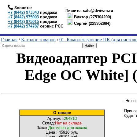
Звоните:
Пишите:
sale@dwiwm.ru
+7 (8442) 973343
продажи
+7 (8442) 975003
продажи
Виктор (275304200)
+7 (8442) 975015
продажи
Сергей (229952884)
+7 (8442) 974787
сервис РСС
Главная
/
Каталог товаров
/
01. Комплектующие ПК (для настол
Видеоадаптер PC
Edge OC White]
-Нет о
Принос
О товаре
будет 
Артикул:
264213
Склад:
Нет на складе
Заказ:
Доступен для заказа
Цена :
45918 руб.
Цена :
45194 руб.