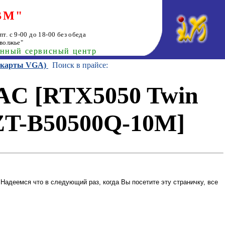
ВМ"
т. с 9-00 до 18-00 без обеда
волжье"
анный сервисный центр
еокарты VGA)
Поиск в прайсе:
AC [RTX5050 Twin
ZT-B50500Q-10M]
Надеемся что в следующий раз, когда Вы посетите эту страничку, все