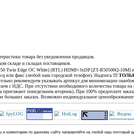
теристики товара без уведомления продавцов.
ом складе и складах поставщиков.
0 Twin Edge OC White] (RTL) HDMI+3xDP [ZT-B50500Q-10M] н
icq или факс (любой наш городской телефон). Надпись
!!! ТОЛЬ
оятельно рекомендуем указывать артикул для минимизации ошибок
отаем с НДС. При отсутствии необходимого количества товара н
га приезжают понедельник-вторник). При 100% предоплате заказа
при больших заказах. Возможно индивидуальное ценообразование
 и коментарии по данному сайту направляйте на любой наш почтовый а