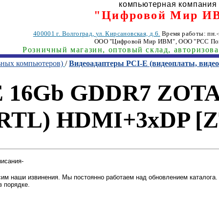
компьютерная компания
"Цифровой Мир И
400001
г. Волгоград
,
ул. Кирсановская, д.6.
Время работы: пн.-п
ООО "Цифровой Мир ИВМ"
, ООО "РСС По
Розничный магазин, оптовый склад, авторизов
ьных компьютеров)
/
Видеоадаптеры PCI-E (видеоплаты, вид
-E 16Gb GDDR7 ZOTA
(RTL) HDMI+3xDP [
писания-
им наши извинения. Мы постоянно работаем над обновлением каталога. 
в порядке.