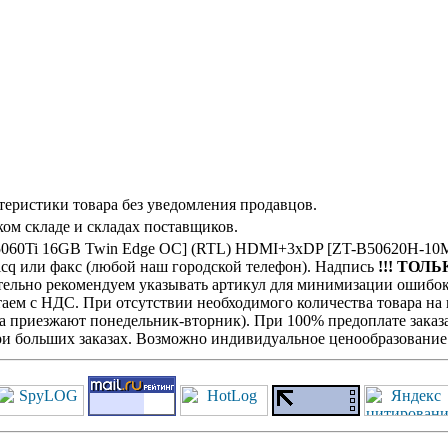
теристики товара без уведомления продавцов.
ом складе и складах поставщиков.
60Ti 16GB Twin Edge OC] (RTL) HDMI+3xDP [ZT-B50620H-10M
icq или факс (любой наш городской телефон). Надпись
!!! ТОЛЬ
оятельно рекомендуем указывать артикул для минимизации ошибок
отаем с НДС. При отсутствии необходимого количества товара н
га приезжают понедельник-вторник). При 100% предоплате заказа
при больших заказах. Возможно индивидуальное ценообразование