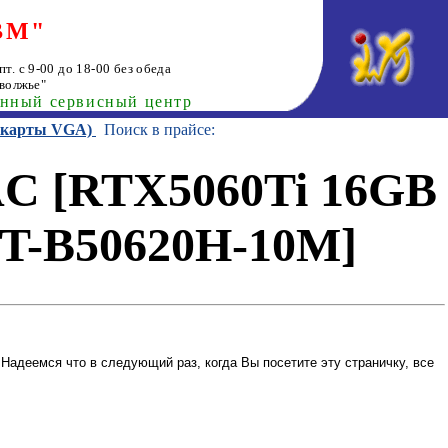
ВМ"
т. с 9-00 до 18-00 без обеда
волжье"
анный сервисный центр
еокарты VGA)
Поиск в прайсе:
C [RTX5060Ti 16GB
ZT-B50620H-10M]
Надеемся что в следующий раз, когда Вы посетите эту страничку, все