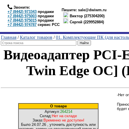
Звоните:
Пишите:
sale@dwiwm.ru
+7 (8442) 973343
продажи
+7 (8442) 975003
продажи
Виктор (275304200)
+7 (8442) 975015
продажи
Сергей (229952884)
+7 (8442) 974787
сервис РСС
Главная
/
Каталог товаров
/
01. Комплектующие ПК (для настол
Видеоадаптер PCI
Twin Edge OC] 
-Нет о
Принос
О товаре
будет 
Артикул:
264214
Склад:
Нет на складе
Заказ:
Временно не доступен!
Было
24.07.26
, уточнить доступность или
оставить заявку на отсутствующий товар вы