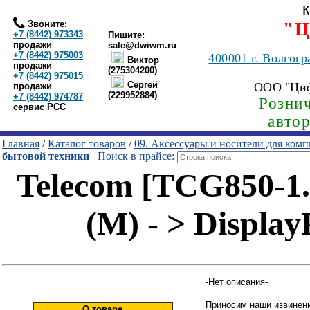
Звоните:
"Ц
+7 (8442) 973343
Пишите:
продажи
sale@dwiwm.ru
+7 (8442) 975003
400001
г. Волгогр
Виктор
продажи
(275304200)
+7 (8442) 975015
Сергей
ООО "Ци
продажи
(229952884)
+7 (8442) 974787
Рознич
сервис РСС
авто
Главная
/
Каталог товаров
/
09. Аксессуары и носители для ком
бытовой техники
Поиск в прайсе:
Telecom [TCG850-1.
(M) - > Display
-Нет описания-
Приносим наши извинени
О товаре