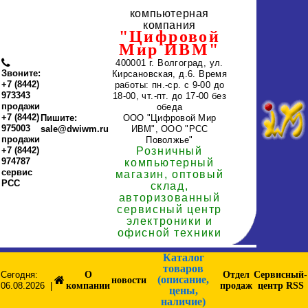
компьютерная
компания
"Цифровой
Мир ИВМ"
400001
г. Волгоград
,
ул.
Звоните:
Кирсановская, д.6.
Время
+7 (8442)
работы: пн.-ср. с 9-00 до
973343
18-00, чт.-пт. до 17-00 без
продажи
обеда
+7 (8442)
Пишите:
ООО "Цифровой Мир
975003
sale@dwiwm.ru
ИВМ"
, ООО "РСС
продажи
Поволжье"
+7 (8442)
Розничный
974787
компьютерный
сервис
магазин, оптовый
РСС
склад,
авторизованный
сервисный центр
электроники и
офисной техники
Каталог
товаров
О
Отдел
Сервисный-
Сегодня:
(описание,
новости
компании
продаж
центр RSS
06.08.2026 |
цены,
наличие)