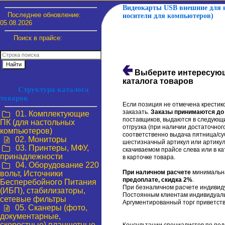
Видеокарты USB внешние для н
Последнее обновление:
носители для компьютеров)
05.08.2026
Поиск в прайсе:
Выберите интересующ
каталога товаров
Структура каталога
товаров
Если позиция не отмечена крестико
заказать.
Заказы принимаются до 
01. Комплектующие
поставщиков, выдаются в следующ
ПК (для настольных
отгрузка (при наличии достаточного
компьютеров)
соответственно выдача пятница/су
02. Мониторы
шестизначный артикул или артикул 
03. Принтеры, МФУ,
скачиваемом прайсе слева или в к
принадлежности
в карточке товара.
04. Оборудование 220
При наличном расчете
минимальна
вольт, Источники
предоплате, скидка 2%
.
Бесперебойного Питания
При безналичном расчете индивид
(ИБП), стабилизаторы,
Постоянным клиентам индивидуал
сетевые фильтры
Аргументированный торг приветств
05. Сканеры (фото,
документарные,
скоростные) планшетные,