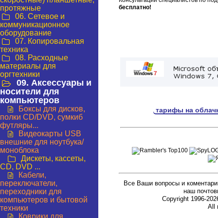
Консультации специалистов по под
протяжные
бесплатно!
06. Сетевое и
коммуникационное
оборудование
07. Копировальная
техника
08. Расходные
материалы для
оргтехники
09. Аксессуары и
носители для
компьютеров
Боксы для дисков,
тарифы на облачн
полки CD/DVD, сумкиб
футляры...
Видеокарты USB
внешние для ноутбука/
моноблока
Дискеты, кассеты,
CD, DVD ...
Кабели,
переключатели,
Все Ваши вопросы и коментари
переходники для
наш почтов
Copyright 1996-2
компьютеров и бытовой
All
техники
Коврики для